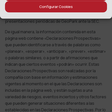
respecto a los documentos públicos sobre valores e
Configurar Cookies
información pública de la compañía, los inversores
deben considerar las divulgaciones en las
presentaciones periódicas de GeoPark ante la SEC.
De igual manera, la información contenida en esta
página web contiene «Declaraciones Prospectivas»
que pueden identificarse a través de palabras como
«planear», «esperar», «anticipar», «prever», «estimar»
o palabras similares, o a partir de afirmaciones que
indican que ciertos eventos «podrán» ocurrir. Estas
Declaraciones Prospectivas son realizadas por la
compañía con base en información y estimaciones
vigentes al momento en el que las Declaraciones son
incluidas en la página web, y están sujetas a una
variedad de riesgos, eventos inciertos y otros factores
que pueden generar situaciones diferentes a las
establecidas en las Declaraciones Prospectivas. Por lo