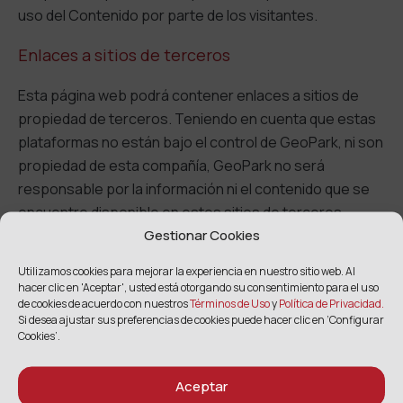
uso del Contenido por parte de los visitantes.
Enlaces a sitios de terceros
Esta página web podrá contener enlaces a sitios de
propiedad de terceros. Teniendo en cuenta que estas
plataformas no están bajo el control de GeoPark, ni son
propiedad de esta compañía, GeoPark no será
responsable por la información ni el contenido que se
encuentre disponible en estos sitios de terceros.
Gestionar Cookies
Nota a inversores y visitantes de la página
Utilizamos cookies para mejorar la experiencia en nuestro sitio web. Al
hacer clic en 'Aceptar',
usted está otorgando su consentimiento para el uso
Los informes presentados por GeoPark ante la
de cookies de acuerdo con nuestros
Términos de Uso
y
Política de Privacidad.
Comisión de Bolsa y Valores de EE. UU. («SEC») se
Si desea ajustar sus preferencias de cookies puede hacer clic en ‘Configurar
Cookies’.
refieren sólo a las fechas respectivas en las que
GeoPark los presentó y, por tanto, el contenido de
esos informes puede quedar desactualizado. Con
Aceptar