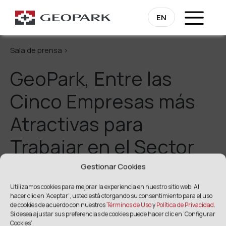
Regresa
EN
Sala de prensa >
GeoPark, Entre las
Cinco Empresas más
Atractivas para
Trabajar en el Sector
de Producción de
Gestionar Cookies
Hidrocarburos y
Utilizamos cookies para mejorar la experiencia en nuestro sitio web. Al
hacer clic en 'Aceptar',
usted está otorgando su consentimiento para el uso
de cookies de acuerdo con nuestros
Términos de Uso
y
Política de Privacidad.
Distribución de
Si desea ajustar sus preferencias de cookies puede hacer clic en ‘Configurar
Cookies’.